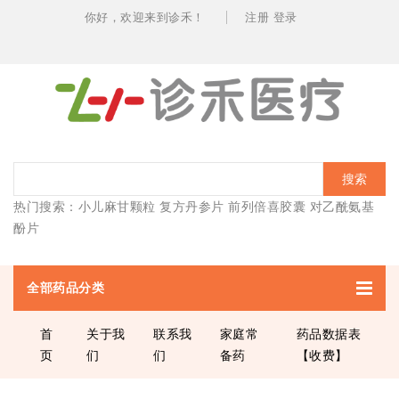
你好，欢迎
来到诊禾！
注册
登录
搜索
热门搜索：
小儿麻甘颗粒
复方丹参片
前列倍喜胶囊
对乙酰氨基
酚片
全部药品分类
首
关于我
联系我
家庭常
药品数据表
页
们
们
备药
【收费】