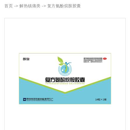
首页
->
解热镇痛类
-> 复方氨酚烷胺胶囊