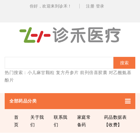
你好，欢迎
来到诊禾！
注册
登录
搜索
热门搜索：
小儿麻甘颗粒
复方丹参片
前列倍喜胶囊
对乙酰氨基
酚片
全部药品分类
首
关于我
联系我
家庭常
药品数据表
页
们
们
备药
【收费】