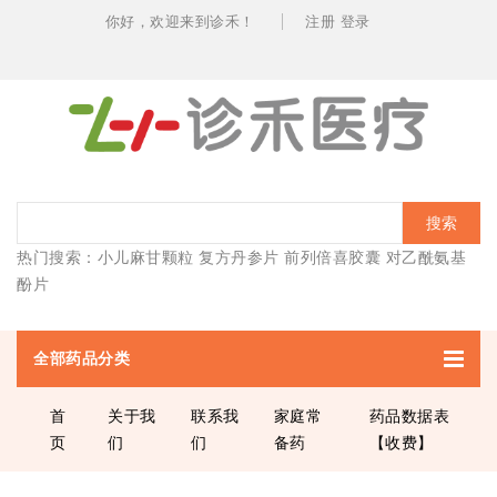
你好，欢迎
来到诊禾！
注册
登录
搜索
热门搜索：
小儿麻甘颗粒
复方丹参片
前列倍喜胶囊
对乙酰氨基
酚片
全部药品分类
首
关于我
联系我
家庭常
药品数据表
页
们
们
备药
【收费】